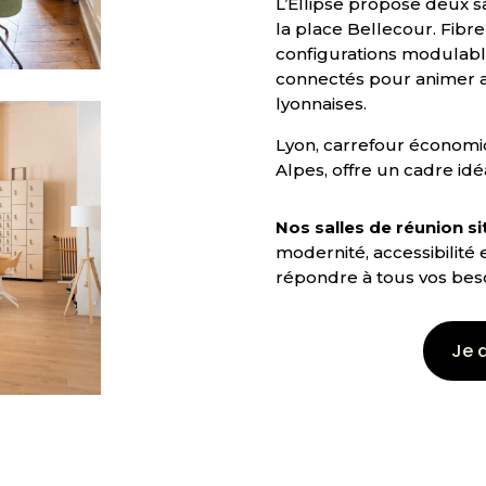
L’Ellipse propose deux s
la place Bellecour. Fibr
configurations modulabl
connectés pour animer a
lyonnaises.
Lyon, carrefour économ
Alpes, offre un cadre idé
Nos salles de réunion s
modernité, accessibilité
répondre à tous vos beso
Je 