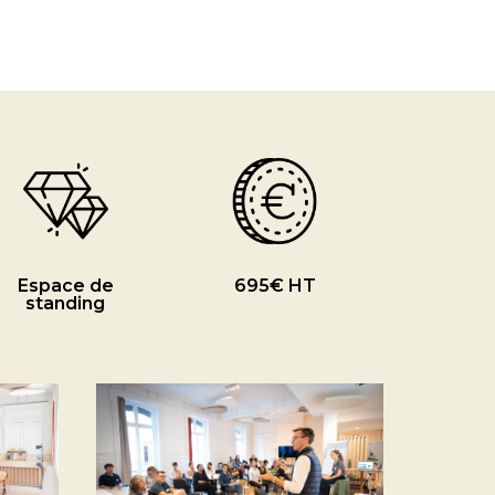
Espace de
695€ HT
standing